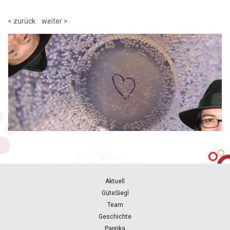
< zurück
weiter >
Aktuell
GüteSiegl
Team
Geschichte
Paprika