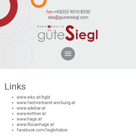
fon
+43(0)5 9010 8330
das
@
guetesiegl.com
Toggle
navigation
Links
www.wko.at/bgld
www.fachverband-werbung.at
www.adebar.at
www.kettner.at
www.hage.at
www.florianhage.at
facebook.com/teglichalois