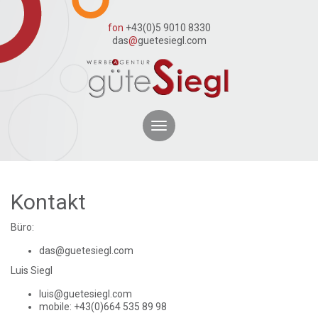
fon
+43(0)5 9010 8330
das
@
guetesiegl.com
Toggle
navigation
Kontakt
Büro:
das@guetesiegl.com
Luis Siegl
luis@guetesiegl.com
mobile: +43(0)664 535 89 98