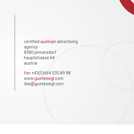
certified
austrian
advertising
agency
8380 jennersdorf
hauptstrasse 64
austria
fon
+43(0)664 535 89 98
www.
guetesiegl
.com
das
@
guetesiegl.com