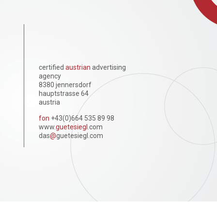
certified
austrian
advertising
agency
8380 jennersdorf
hauptstrasse 64
austria
fon
+43(0)664 535 89 98
www.
guetesiegl
.com
das
@
guetesiegl.com